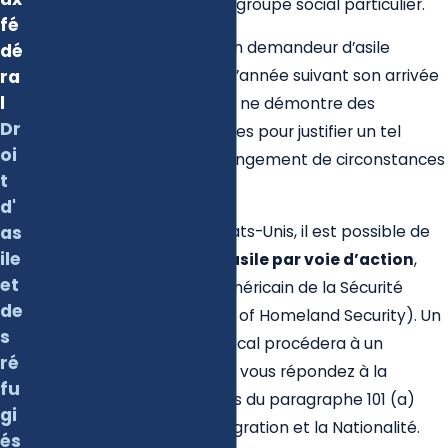
de son appartenance à un groupe social particulier.
fé
La loi américaine exige qu’un demandeur d’asile
dé
ra
dépose sa demande dans l’année suivant son arrivée
l
aux États-Unis, à moins qu’il ne démontre des
Dr
circonstances extraordinaires pour justifier un tel
oi
retard ou qu’il existe un changement de circonstances
t
dans son pays d’origine.
d'
Lorsque vous entrez aux États-Unis, il est possible de
as
ile
déposer
une demande d’asile par voie d’action
,
et
auprès du département américain de la Sécurité
de
intérieure (U.S Department of Homeland Security). Un
s
agent d’un bureau d’asile local procédera à un
ré
entretien et déterminera si vous répondez à la
fu
définition de réfugié au sens du paragraphe 101 (a)
gi
(42) (A) de la Loi sur l’Immigration et la Nationalité.
és