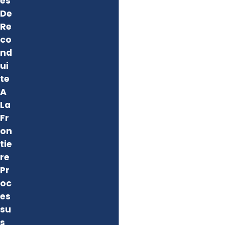
es
De
Re
co
nd
ui
te
A
La
Fr
on
tie
re
Pr
oc
es
su
s