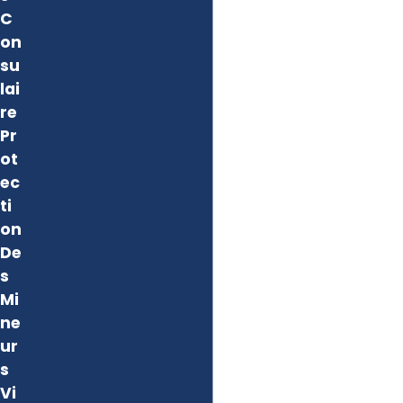
C
on
su
lai
re
Pr
ot
ec
ti
on
De
s
Mi
ne
ur
s
Vi