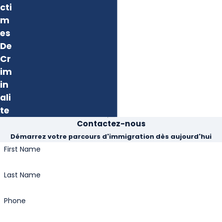
cti
m
es
De
Cr
im
in
ali
te
Contactez-nous
Démarrez votre parcours d'immigration dès aujourd'hui
First Name
Last Name
Phone