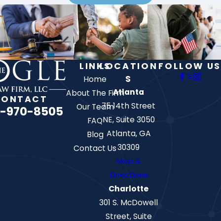
LINKS
LOCATION
FOLLOW US
S
Home
Atlanta
About The Firm
CONTACT
75 14th Street
Our Team
-970-8505
NE, Suite 3050
FAQ
Atlanta, GA
Blog
30309
Contact Us
Map &
Directions
Charlotte
301 S. McDowell
Street, Suite