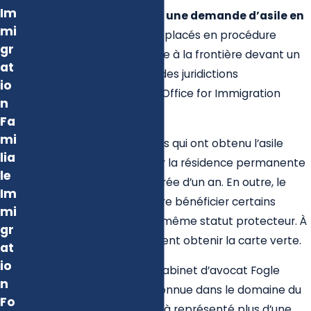
Im
Vous pouvez aussi déposer
une demande d’asile en
mi
défense
lorsque vous êtes placés en procédure
gr
d’expulsion ou de reconduite à la frontière devant un
at
juge d’immigration auprès des juridictions
io
administratives (Executive Office for Immigration
n
Review).
Fa
mi
Les ressortissants étrangers qui ont obtenu l’asile
lia
peuvent ensuite demander la résidence permanente
le
(carte verte) après une durée d’un an. En outre, le
Im
demandeur d’asile peut faire bénéficier certains
mi
membres de sa famille du même statut protecteur. À
gr
terme, ils pourront également obtenir la carte verte.
at
io
Depuis trois décennies, le cabinet d’avocat Fogle
n
propose une expertise reconnue dans le domaine du
Fo
droit d’asile. Nous avons déjà représenté plus d’une