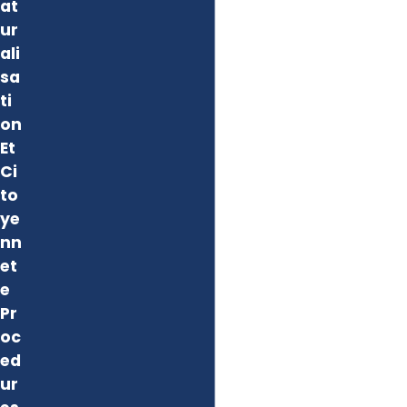
at
ur
ali
sa
ti
on
Et
Ci
to
ye
nn
et
e
Pr
oc
ed
ur