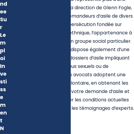
nd
centaine de réfugiés. Sous la direction de Glenn Fogle,
ee
notre équipe assiste des demandeurs d’asile de divers
Su
pays et d’horizons divers : persécution fondée sur
r
l’opinion politique, l’origine ethnique, l’appartenance à
Le
une minorité religieuse ou un groupe social particulier.
m
Le cabinet d’avocats Fogle dispose également d’une
pl
oi
expertise reconnue sur les dossiers d’asile impliquant
In
des victimes de gangs, d’abus sexuels ou de
ve
persécutions politiques. Nos avocats adoptent une
sti
approche dynamique et volontaire, en obtenant les
ss
informations nécessaires à votre demande d’asile et
e
vous aideront à documenter les conditions actuelles
m
du pays tout en organisant les témoignages d’experts.
en
t
N