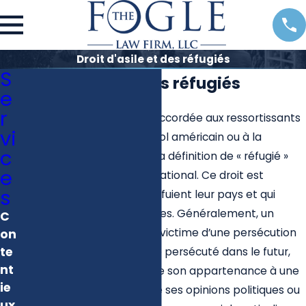
Droit d'asile et des réfugiés
S
Droit d'asile et des réfugiés
e
r
L’asile est une protection accordée aux ressortissants
vi
étrangers présents sur le sol américain ou à la
c
frontière, qui répondent à la définition de « réfugié »
e
dégagée par le droit international. Ce droit est
s
accordé aux personnes qui fuient leur pays et qui
craignent d’être persécutées. Généralement, un
C
réfugié doit établir qu’il est victime d’une persécution
on
te
passée ou qu’il craint d’être persécuté dans le futur,
nt
en raison de ses origines, de son appartenance à une
ie
ethnie, ou bien en raison de ses opinions politiques ou
ux